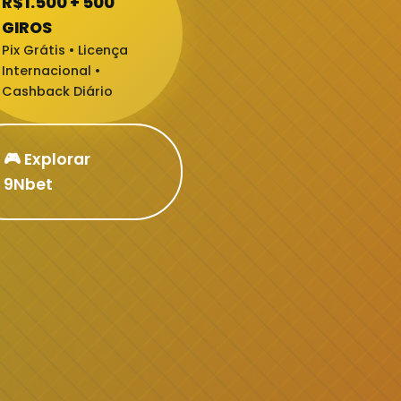
R$1.500 + 500
GIROS
Pix Grátis • Licença
Internacional •
Cashback Diário
🎮 Explorar
9Nbet