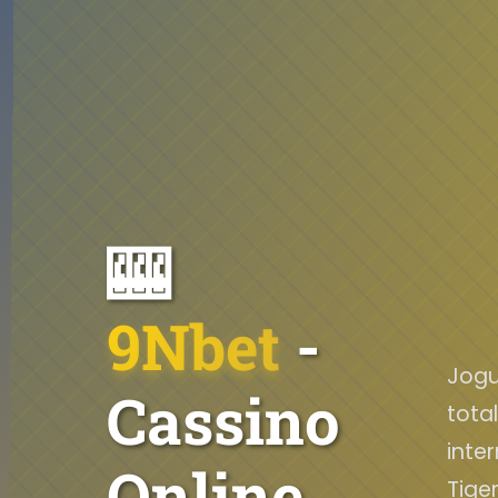
🎰
9Nbet
-
Jogu
Cassino
tota
inte
Online
Tige