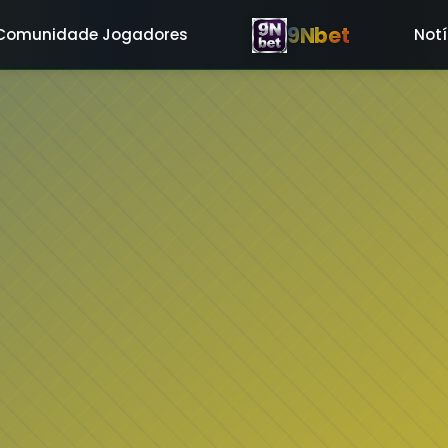
9Nbet
Comunidade Jogadores
Not