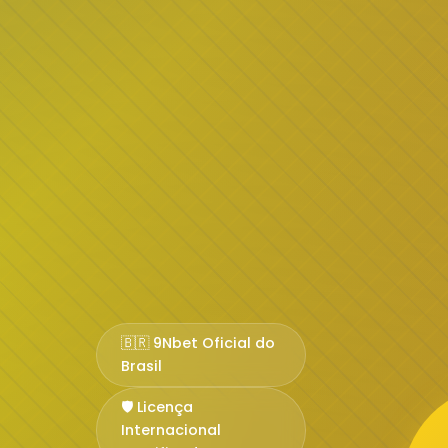
🇧🇷 9Nbet Oficial do
Brasil
🛡️ Licença
Internacional