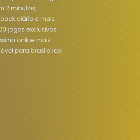
em 2 minutos,
back diário e mais
00 jogos exclusivos.
ssino online mais
ável para brasileiros!