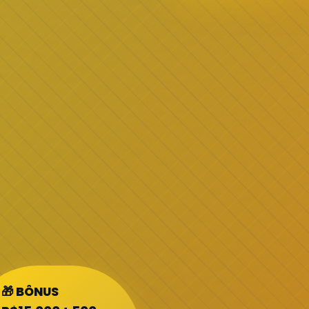
🎁 BÔNUS