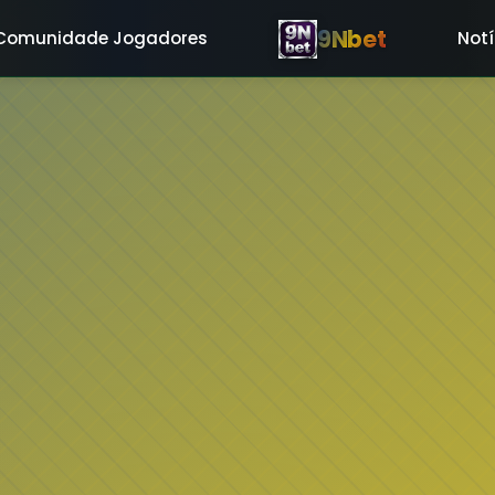
9Nbet
Comunidade Jogadores
Not