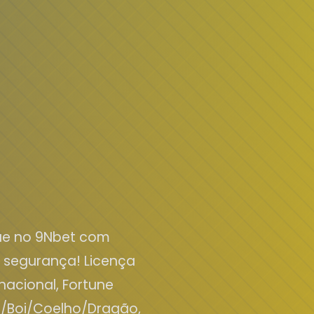
e no 9Nbet com
l segurança! Licença
rnacional, Fortune
r/Boi/Coelho/Dragão,