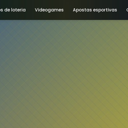
s de loteria
Videogames
Apostas esportivas