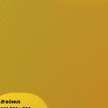
🎁 BÔNUS